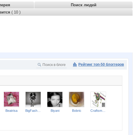
лерея
Поиск людей
вится
( 10 )
Рейтинг топ-50 блоггеров
Beatrisa
BigFashion
Biyani
Bobric
Craftsmanship