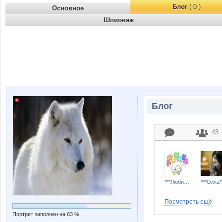
Блог
( 0 )
Основное
Шпионаж
Блог
43
***Любимка***
***Олка*
Посмотреть ещё
Портрет заполнен на 63 %