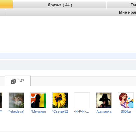
Друзья
( 44 )
Га
Мне нра
147
**
*lebedeva*
*Меланья
*Светик52
-И-Р-И-Н-А-
Atamanka
B00lka