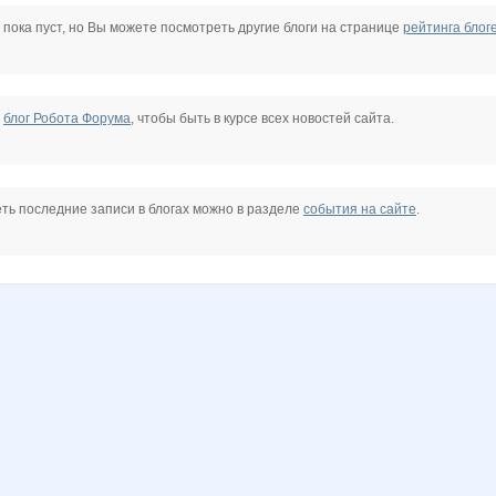
sh
KIK0
Karamellka
Kathrin
L1007
LIKA B
Ladyfirst
 пока пуст, но Вы можете посмотреть другие блоги на странице
рейтинга блог
a
Miledy
N@T@LK@
OleOka
OlgaValerievna
Olushka)
Pristavochka
е
блог Робота Форума
, чтобы быть в курсе всех новостей сайта.
YA
Veatrissa
Vick
Your@style
alinayna
androlena
anela2005
ть последние записи в блогах можно в разделе
события на сайте
.
facel
galnata
gorjulval
ilium
insaitiable
inzin
lina77
lisa-olisa
lusa
mamba83
mariupol
maxijaz10