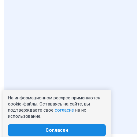
olga.v
primula
Юлянчикк
Юльчик
Донилка
Елена А
Мамахуана
Марка
На информационном ресурсе применяются
Статистика портрета:
cookie-файлы. Оставаясь на сайте, вы
подтверждаете свое
согласие
на их
сейчас просматривают портрет - 0
Роза Ивановна
Советское шам
использование.
зарегистрированные пользователи
посетившие портрет за 7 дней - 0
Согласен