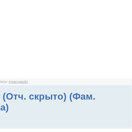
статус
«трастовый»
 (Отч. скрыто) (Фам.
а)