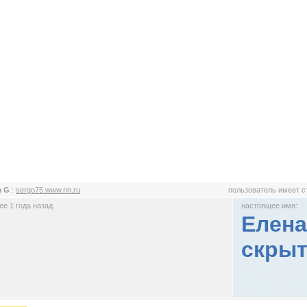
a G
:
sergo75.www.nn.ru
пользователь имеет 
е 1 года назад
настоящее имя:
Елена
скрыт